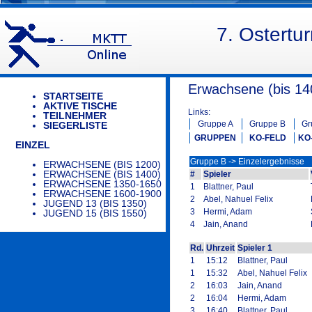
7. Ostertu
Erwachsene (bis 140
STARTSEITE
AKTIVE TISCHE
Links:
TEILNEHMER
Gruppe A
Gruppe B
Gr
SIEGERLISTE
GRUPPEN
KO-FELD
KO
EINZEL
Gruppe B -> Einzelergebnisse
ERWACHSENE (BIS 1200)
ERWACHSENE (BIS 1400)
#
Spieler
ERWACHSENE 1350-1650
1
Blattner, Paul
ERWACHSENE 1600-1900
2
Abel, Nahuel Felix
JUGEND 13 (BIS 1350)
3
Hermi, Adam
JUGEND 15 (BIS 1550)
4
Jain, Anand
Rd.
Uhrzeit
Spieler 1
1
15:12
Blattner, Paul
1
15:32
Abel, Nahuel Felix
2
16:03
Jain, Anand
2
16:04
Hermi, Adam
3
16:40
Blattner, Paul