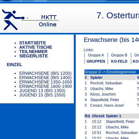
7. Ostertu
Erwachsene (bis 140
STARTSEITE
AKTIVE TISCHE
Links:
TEILNEHMER
Gruppe A
Gruppe B
Gr
SIEGERLISTE
GRUPPEN
KO-FELD
KO
EINZEL
Gruppe D -> Einzelergebnisse
ERWACHSENE (BIS 1200)
ERWACHSENE (BIS 1400)
#
Spieler
V
ERWACHSENE 1350-1650
1
Rocholl, Sebastian
ERWACHSENE 1600-1900
2
Ubachs, Mike
T
JUGEND 13 (BIS 1350)
3
Kloss, Joachim
S
JUGEND 15 (BIS 1550)
4
Stapelfeldt, Peter
T
5
Cesarz, Hans-Josef
Rd.
Uhrzeit
Spieler 1
1
15:12
Stapelfeldt, Peter
1
15:12
Ubachs, Mike
2
15:51
Rocholl, Sebastian
2
15:52
Ubachs, Mike