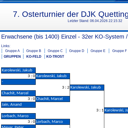
7. Osterturnier der DJK Quettin
Letzter Stand:
06.04.2026 22:15:32
Erwachsene (bis 1400) Einzel - 32er KO-System /
Links:
Gruppe A
Gruppe B
Gruppe C
Gruppe D
Gruppe E
Gruppe F
GRUPPEN
KO-FELD
KO-TROST
Karolewski, Jakub
3 : 0
Karolewski, Jakub
-
3 : 2
Karolewski, Jakub
Chachit, Marcel
3 : 0
Chachit, Marcel
Jain, Anand
3 : 1
Karolewski, J
Lorbach, Marco
3 : 0
Lorbach, Marco
Meyer, Peter