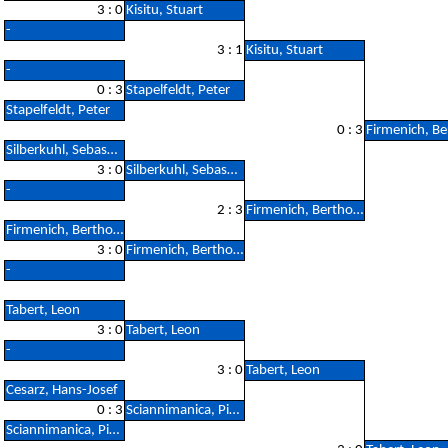
3 : 0
Kisitu, Stuart
-
3 : 1
Kisitu, Stuart
-
0 : 3
Stapelfeldt, Peter
Stapelfeldt, Peter
0 : 3
Silberkuhl, Sebastian
3 : 0
Silberkuhl, Sebastian
-
2 : 3
Firmenich, Berthold
Firmenich, Berthold
3 : 0
Firmenich, Berthold
-
Tabert, Leon
3 : 0
Tabert, Leon
-
3 : 0
Tabert, Leon
Cesarz, Hans-Josef
0 : 3
Sciannimanica, Pietro
Sciannimanica, Pietro