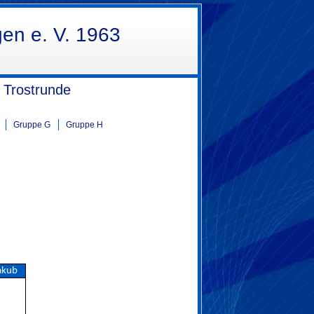
gen e. V. 1963
 Trostrunde
Gruppe G
Gruppe H
akub