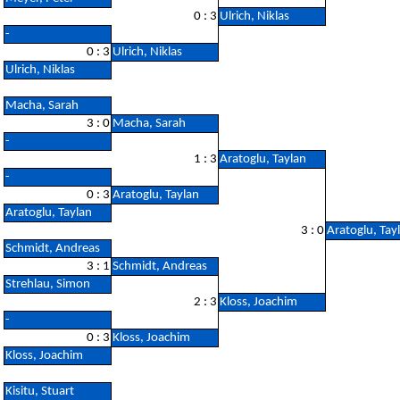
0 : 3
Ulrich, Niklas
-
0 : 3
Ulrich, Niklas
Ulrich, Niklas
Macha, Sarah
3 : 0
Macha, Sarah
-
1 : 3
Aratoglu, Taylan
-
0 : 3
Aratoglu, Taylan
Aratoglu, Taylan
3 : 0
Aratoglu, Tay
Schmidt, Andreas
3 : 1
Schmidt, Andreas
Strehlau, Simon
2 : 3
Kloss, Joachim
-
0 : 3
Kloss, Joachim
Kloss, Joachim
Kisitu, Stuart