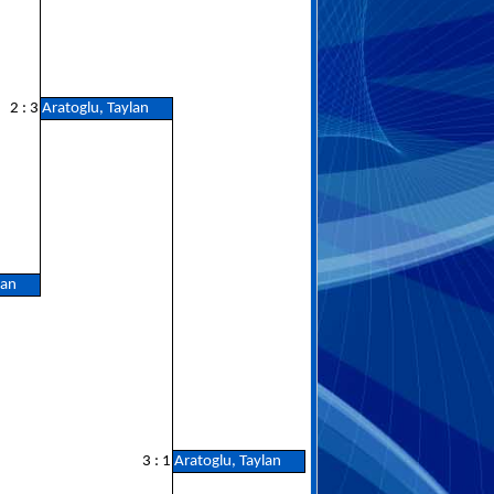
2 : 3
Aratoglu, Taylan
lan
3 : 1
Aratoglu, Taylan